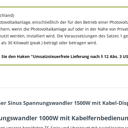
schland)
tovoltaikanlage, einschließlich der für den Betrieb einer Photovo
chern, wenn die Photovoltaikanlage auf oder in der Nähe von Pr
 werden, installiert wird. Die Voraussetzungen des Satzes 1 gelten
ls 30 Kilowatt (peak ) beträgt oder betragen wird.
e den Haken "Umsatzsteuerfreie Lieferung nach § 12 Abs. 3 UStG
ner Sinus Spannungswandler 1500W mit Kabel-Dis
ungswandler 1000W mit Kabelfernbedienun
ion unserer bewährten TS-Serie und überzeugt mit zuverlässiger 