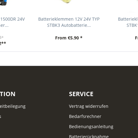
S1500DR 24V
Batterieklemmen 12V 24V TYP
Batterie
er...
STBK3 Autobatterie...
STBK1
5*
From €5.90 *
F
2**
TION
SERVICE
reitbeilegung
Vertrag widerrufen
s
Bedarfsrechner
Bedienungsanleitung
Batterierücknahme