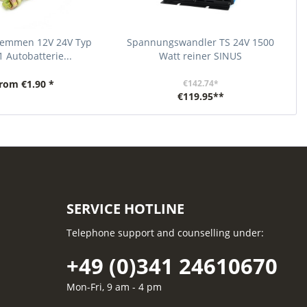
klemmen 12V 24V Typ
Spannungswandler TS 24V 1500
 Autobatterie...
Watt reiner SINUS
rom €1.90 *
€142.74*
€119.95**
SERVICE HOTLINE
Telephone support and counselling under:
+49 (0)341 24610670
Mon-Fri, 9 am - 4 pm