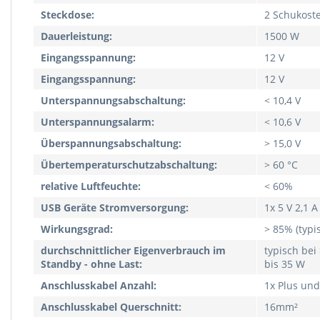
Steckdose:
2 Schukost
Dauerleistung:
1500 W
Eingangsspannung:
12 V
Eingangsspannung:
12 V
Unterspannungsabschaltung:
< 10,4 V
Unterspannungsalarm:
< 10,6 V
Überspannungsabschaltung:
> 15,0 V
Übertemperaturschutzabschaltung:
> 60 °C
relative Luftfeuchte:
< 60%
USB Geräte Stromversorgung:
1x 5 V 2,1 A
Wirkungsgrad:
> 85% (typi
durchschnittlicher Eigenverbrauch im
typisch bei
Standby - ohne Last:
bis 35 W
Anschlusskabel Anzahl:
1x Plus und
Anschlusskabel Querschnitt:
16mm²