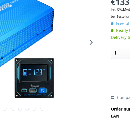
€133
inkl 0%.Mw
bei Bestellu
Free of
Ready t
Delivery 
Compa
Order nu
EAN