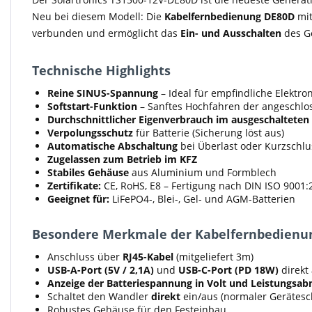
Neu bei diesem Modell: Die
Kabelfernbedienung DE80D
mit
verbunden und ermöglicht das
Ein- und Ausschalten
des G
Technische Highlights
Reine SINUS-Spannung
– Ideal für empfindliche Elektr
Softstart-Funktion
– Sanftes Hochfahren der angeschlo
Durchschnittlicher Eigenverbrauch im ausgeschalteten
Verpolungsschutz
für Batterie (Sicherung löst aus)
Automatische Abschaltung
bei Überlast oder Kurzschlu
Zugelassen zum Betrieb im KFZ
Stabiles Gehäuse
aus Aluminium und Formblech
Zertifikate:
CE, RoHS, E8 – Fertigung nach DIN ISO 9001:
Geeignet für:
LiFePO4-, Blei-, Gel- und AGM-Batterien
Besondere Merkmale der Kabelfernbedienu
Anschluss über
RJ45-Kabel
(mitgeliefert 3m)
USB-A-Port (5V / 2,1A)
und
USB-C-Port (PD 18W)
direkt
Anzeige der Batteriespannung in Volt und Leistungsa
Schaltet den Wandler
direkt
ein/aus (normaler Gerätesc
Robustes Gehäuse für den Festeinbau