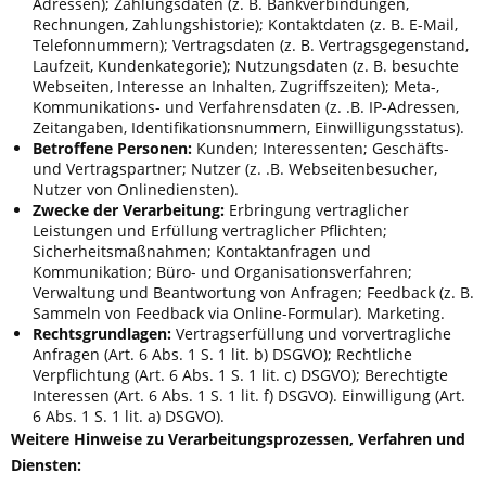
Adressen); Zahlungsdaten (z. B. Bankverbindungen,
Rechnungen, Zahlungshistorie); Kontaktdaten (z. B. E-Mail,
Telefonnummern); Vertragsdaten (z. B. Vertragsgegenstand,
Laufzeit, Kundenkategorie); Nutzungsdaten (z. B. besuchte
Webseiten, Interesse an Inhalten, Zugriffszeiten); Meta-,
Kommunikations- und Verfahrensdaten (z. .B. IP-Adressen,
Zeitangaben, Identifikationsnummern, Einwilligungsstatus).
Betroffene Personen:
Kunden; Interessenten; Geschäfts-
und Vertragspartner; Nutzer (z. .B. Webseitenbesucher,
Nutzer von Onlinediensten).
Zwecke der Verarbeitung:
Erbringung vertraglicher
Leistungen und Erfüllung vertraglicher Pflichten;
Sicherheitsmaßnahmen; Kontaktanfragen und
Kommunikation; Büro- und Organisationsverfahren;
Verwaltung und Beantwortung von Anfragen; Feedback (z. B.
Sammeln von Feedback via Online-Formular). Marketing.
Rechtsgrundlagen:
Vertragserfüllung und vorvertragliche
Anfragen (Art. 6 Abs. 1 S. 1 lit. b) DSGVO); Rechtliche
Verpflichtung (Art. 6 Abs. 1 S. 1 lit. c) DSGVO); Berechtigte
Interessen (Art. 6 Abs. 1 S. 1 lit. f) DSGVO). Einwilligung (Art.
6 Abs. 1 S. 1 lit. a) DSGVO).
Weitere Hinweise zu Verarbeitungsprozessen, Verfahren und
Diensten: