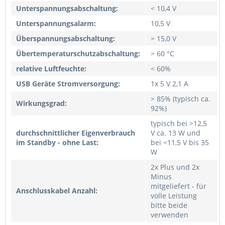
Unterspannungsabschaltung:
< 10,4 V
Unterspannungsalarm:
10,5 V
Überspannungsabschaltung:
> 15,0 V
Übertemperaturschutzabschaltung:
> 60 °C
relative Luftfeuchte:
< 60%
USB Geräte Stromversorgung:
1x 5 V 2,1 A
> 85% (typisch ca.
Wirkungsgrad:
92%)
typisch bei >12,5
durchschnittlicher Eigenverbrauch
V ca. 13 W und
im Standby - ohne Last:
bei <11,5 V bis 35
W
2x Plus und 2x
Minus
mitgeliefert - für
Anschlusskabel Anzahl:
volle Leistung
bitte beide
verwenden