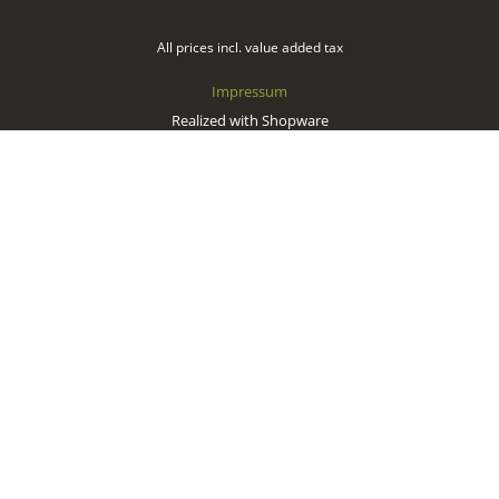
All prices incl. value added tax
Impressum
Realized with Shopware