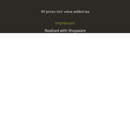
All prices incl. value added tax
Impressum
Realized with Shopware