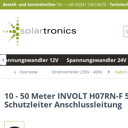
Bestell- und Servicehotline
Tel.-: +49 (0)341 24610670
-
Technisc
Spannungswandler 12V
Spannungswandler 24V 

Overview
Stromverteiler 230V - 400V
Kabel 
10 - 50 Meter INVOLT H07RN-F 
Schutzleiter Anschlussleitung