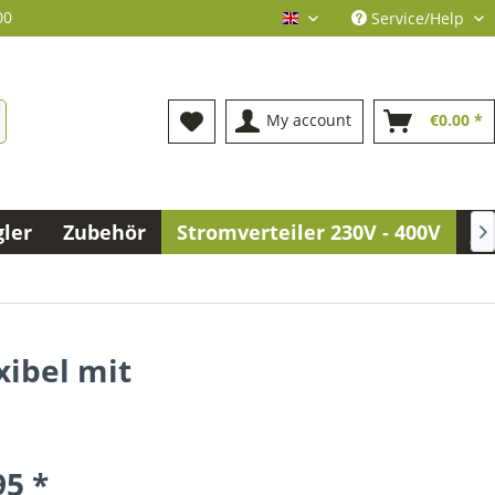
00
Service/Help
englisch
My account
€0.00 *
gler
Zubehör
Stromverteiler 230V - 400V
Jo

ibel mit
95 *