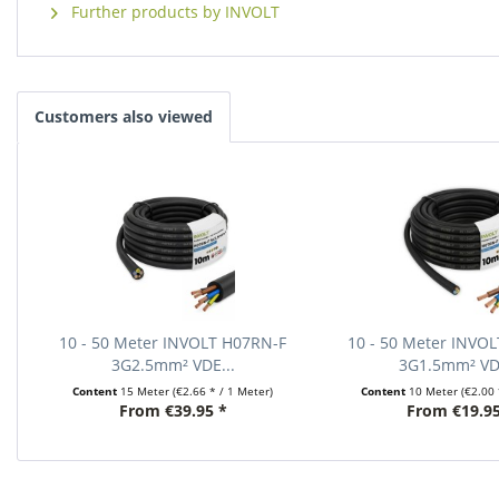
Further products by INVOLT
Customers also viewed
10 - 50 Meter INVOLT H07RN-F
10 - 50 Meter INVO
3G2.5mm² VDE...
3G1.5mm² VDE
Content
15 Meter
(€2.66 * / 1 Meter)
Content
10 Meter
(€2.00 
From €39.95 *
From €19.95