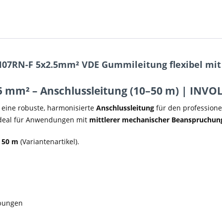
H07RN-F 5x2.5mm² VDE Gummileitung flexibel mit 
mm² – Anschlussleitung (10–50 m) | INVOLT
 eine robuste, harmonisierte
Anschlussleitung
für den professione
ideal für Anwendungen mit
mittlerer mechanischer Beanspruchun
d 50 m
(Variantenartikel).
ebungen