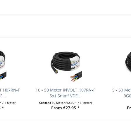
LT H07RN-F
10 - 50 Meter INVOLT H07RN-F
5 - 50 M
...
5x1.5mm² VDE...
3G0
* / 1 Meter)
Content
10 Meter
(€2.80 * / 1 Meter)
 *
From €27.95 *
F