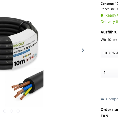
Content:
10
Prices incl.
Ready t
Delivery 
Ausführu
Wir führe
Compa
Order nu
EAN