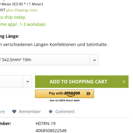
 Meter (€3.90 * / 1 Meter)
 VAT
plus shipping costs
o ship today,
time appr. 1-3 workdays
ng Länge:
n verschiedenen Längen Konfektionen und Setinhalte.
ADD TO
SHOPPING CART
re
Remember
Comment
mber:
H07RN-19
4068508022548