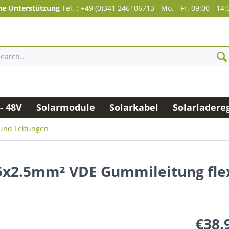
he Unterstützung
Tel.-: +49 (0)341 246106713
-
Mo. - Fr. 09:00 - 14:
- 48V
Solarmodule
Solarkabel
Solarladere
und Leitungen
5x2.5mm² VDE Gummileitung flex
€38.