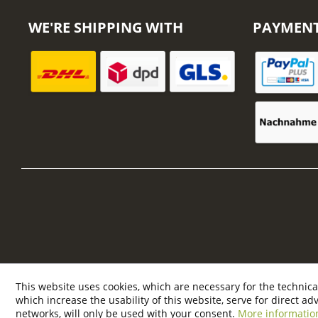
WE'RE SHIPPING WITH
PAYMEN
This website uses cookies, which are necessary for the technica
which increase the usability of this website, serve for direct ad
networks, will only be used with your consent.
More informatio