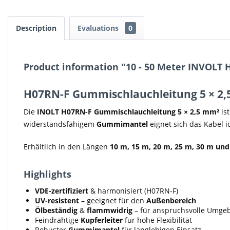
Description
Evaluations
0
Product information "10 - 50 Meter INVOLT 
H07RN-F Gummischlauchleitung 5 × 2,5 
Die
INOLT H07RN-F Gummischlauchleitung 5 × 2,5 mm²
ist
widerstandsfähigem
Gummimantel
eignet sich das Kabel 
Erhältlich in den Längen
10 m, 15 m, 20 m, 25 m, 30 m un
Highlights
VDE-zertifiziert
& harmonisiert (H07RN-F)
UV-resistent
– geeignet für den
Außenbereich
Ölbeständig
&
flammwidrig
– für anspruchsvolle Umg
Feindrähtige
Kupferleiter
für hohe Flexibilität
Robuster
Gummimantel
für langlebigen Einsatz