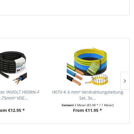
eter INVOLT H05RN-F
H07V-K 6 mm² Verdrahtungsleitung
H0
.75mm² VDE...
Set, 3x...
Content
3 Meter
(€3.98 * / 1 Meter)
rom €12.95 *
From €11.95 *