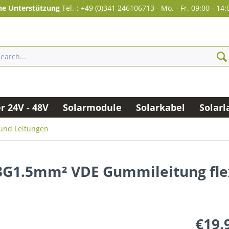
he Unterstützung
Tel.-: +49 (0)341 246106713
-
Mo. - Fr. 09:00 - 14:
 24V - 48V
Solarmodule
Solarkabel
Solarl
und Leitungen
 3G1.5mm² VDE Gummileitung fle
€19.