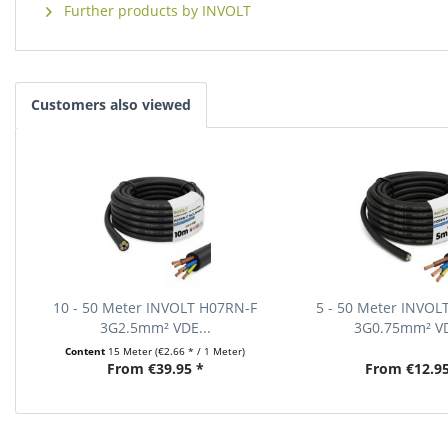
Further products by INVOLT
Customers also viewed
10 - 50 Meter INVOLT H07RN-F
5 - 50 Meter INVOL
3G2.5mm² VDE...
3G0.75mm² VD
Content
15 Meter
(€2.66 * / 1 Meter)
From €39.95 *
From €12.95