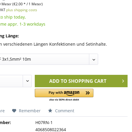
 Meter (€2.00 * / 1 Meter)
 VAT
plus shipping costs
o ship today,
time appr. 1-3 workdays
ng Länge:
n verschiedenen Längen Konfektionen und Setinhalte.
ADD TO
SHOPPING CART
re
Remember
Comment
mber:
H07RN-1
4068508022364