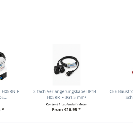
T H05RN-F
2-fach Verlängerungskabel IP44 –
CEE Baustro
E...
H05RR-F 3G1,5 mm²
Sch
Content
1 Laufende(r) Meter
 *
From €16.95 *