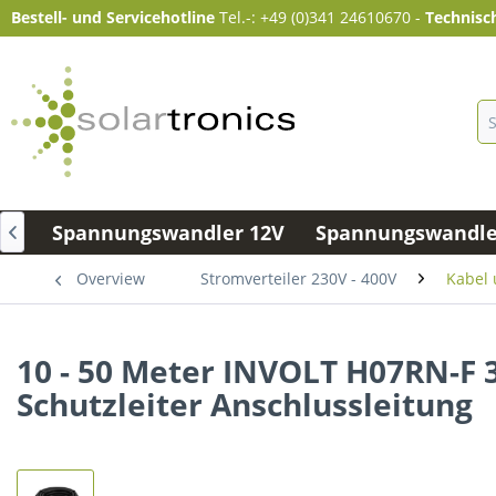
Bestell- und Servicehotline
Tel.-: +49 (0)341 24610670
-
Technisc
me
Spannungswandler 12V
Spannungswandler

Overview
Stromverteiler 230V - 400V
Kabel 
10 - 50 Meter INVOLT H07RN-F
Schutzleiter Anschlussleitung