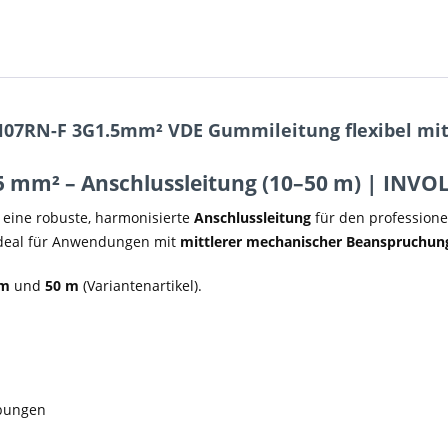
H07RN-F 3G1.5mm² VDE Gummileitung flexibel mit 
mm² – Anschlussleitung (10–50 m) | INVOLT
 eine robuste, harmonisierte
Anschlussleitung
für den professione
ideal für Anwendungen mit
mittlerer mechanischer Beanspruchun
 m
und
50 m
(Variantenartikel).
ebungen