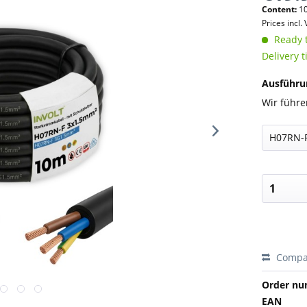
Content:
10
Prices incl.
Ready t
Delivery 
Ausführu
Wir führe
Compa
Order nu
EAN