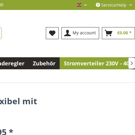
00
Service/Help
englisch
My account
€0.00 *
aderegler
Zubehör
Stromverteiler 230V - 400

xibel mit
95 *