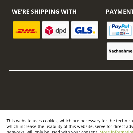
WE'RE SHIPPING WITH
PAYMEN
This website uses cookies, which are necessary for the technica
which increase the usability of this website, serve for direct ad
networks, will only be used with your consent.
More informatio