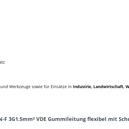
atz
e und Werkzeuge sowie für Einsätze in
Industrie, Landwirtschaft,
RN-F 3G1.5mm² VDE Gummileitung flexibel mit Schu