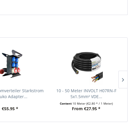
mverteiler Starkstrom
10 - 50 Meter INVOLT H07RN-F
uko Adapter...
5x1.5mm² VDE...
Content
10 Meter
(€2.80 * / 1 Meter)
€55.95 *
From €27.95 *