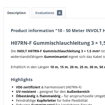
Description
Evaluations
0
Product information "10 - 50 Meter INVOLT 
H07RN-F Gummischlauchleitung 3 × 1,5 
Die
INOLT H07RN-F Gummischlauchleitung 3 × 1,5 mm²
ist
widerstandsfähigem
Gummimantel
eignet sich das Kabel 
Erhältlich in den Längen
10 m, 15 m, 20 m, 25 m, 30 m, 50
Highlights
VDE-zertifiziert
& harmonisiert (H07RN-F)
UV-resistent
– geeignet für den
Außenbereich
Ölbeständig
&
flammwidrig
– für anspruchsvolle Umg
Feindrähtige
Kupferleiter
für hohe Flexibilität
Robuster
Gummimantel
für langlebigen Einsatz