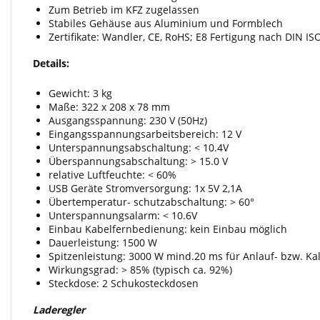
Zum Betrieb im KFZ zugelassen
Stabiles Gehäuse aus Aluminium und Formblech
Zertifikate: Wandler, CE, RoHS; E8 Fertigung nach DIN I
Details:
Gewicht: 3 kg
Maße: 322 x 208 x 78 mm
Ausgangsspannung: 230 V (50Hz)
Eingangsspannungsarbeitsbereich: 12 V
Unterspannungsabschaltung: < 10.4V
Überspannungsabschaltung: > 15.0 V
relative Luftfeuchte: < 60%
USB Geräte Stromversorgung: 1x 5V 2,1A
Übertemperatur- schutzabschaltung: > 60°
Unterspannungsalarm: < 10.6V
Einbau Kabelfernbedienung: kein Einbau möglich
Dauerleistung: 1500 W
Spitzenleistung: 3000 W mind.20 ms für Anlauf- bzw. Ka
Wirkungsgrad: > 85% (typisch ca. 92%)
Steckdose: 2 Schukosteckdosen
Laderegler