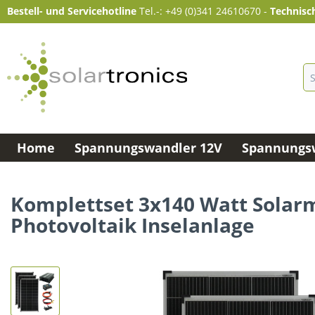
Bestell- und Servicehotline
Tel.-: +49 (0)341 24610670
-
Technisc
Home
Spannungswandler 12V
Spannungsw
Komplettset 3x140 Watt Solar
Photovoltaik Inselanlage