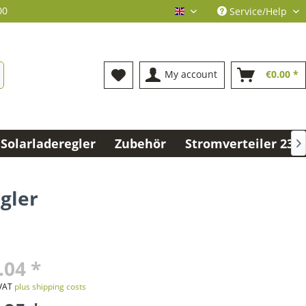
00
Service/Help
englisch
My account
€0.00 *
Solarladeregler
Zubehör
Stromverteiler 230V

gler
.04 *
 VAT
plus shipping costs