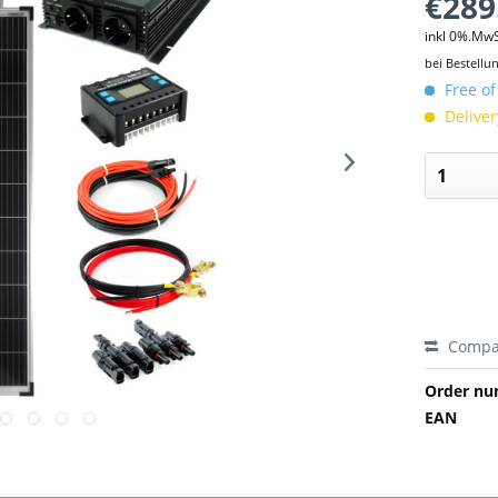
€289
inkl 0%.Mw
bei Bestellu
Free of
Deliver
Compa
Order nu
EAN