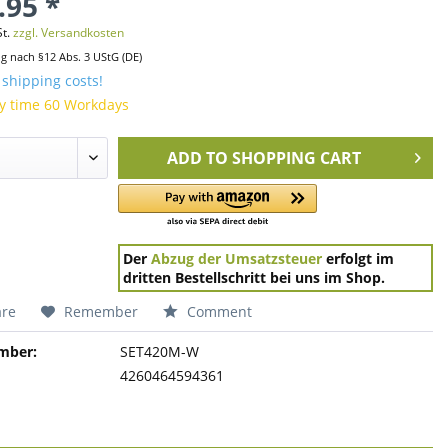
.95 *
St.
zzgl. Versandkosten
ng nach §12 Abs. 3 UStG (DE)
 shipping costs!
y time 60 Workdays
ADD TO
SHOPPING CART
Der
Abzug der Umsatzsteuer
erfolgt im
dritten Bestellschritt bei uns im Shop.
re
Remember
Comment
mber:
SET420M-W
4260464594361