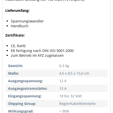
Lieferumfang:
Spannungswandler
Handbuch
Zertifikate:
CE, RoHS
E8 Fertigung nach DIN ISO 9001:2000
zum Betrieb im KFZ zugelassen
Gewicht:
0.3 kg
Maße:
4,5 x 8,5 x 15,0 cm
Ausgangsspannung:
12 V
Ausgangsstromstärke:
15 A
Eingangsspannung:
18 bis 32 Volt
Shipping Group:
ReglerKabelKleinteile
Wirkungsgrad:
> 90%