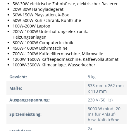
5W-30W elektrische Zahnbürste, elektrischer Rasierer
20W-80W Handyladegerät
50W-150W Playstation, X-Box
50W-500W Kühlschrank, Kühltruhe
100W-200W Laptop
200W-1000W Unterhaltungselektronik,
Heizungsanlagen
300W-1000W Computertechnik
450W-1000W Bohrmaschine
700W-1200W Kaffeefiltermaschine, Mikrowelle
1200W-1600W Kaffeepadmaschine, Kaffeevollautomat
1000W-3500W Klimaanlage, Wasserkocher
Gewicht:
8 kg
533 mm x 262 mm
Maße:
x 113 mm
Ausgangsspannung:
230 V (50 Hz)
8000 W mind. 20
Spitzenleistung:
ms für Anlauf-
bzw. Kaltströme
2x