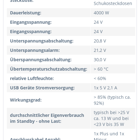
Steckdose:
Schukosteckdosen
Dauerleistung:
4000 W
Eingangsspannung:
24 V
Eingangsspannung:
24 V
Unterspannungsabschaltung:
20,8 V
Unterspannungsalarm:
21,2 V
Überspannungsabschaltung:
30,0 V
Übertemperaturschutzabschaltung:
> 60 °C
relative Luftfeuchte:
< 60%
USB Geräte Stromversorgung:
1x 5 V 2,1 A
> 85% (typisch ca.
Wirkungsgrad:
92%)
typisch bei >25 V
durchschnittlicher Eigenverbrauch
ca. 13 W und bei
im Standby - ohne Last:
<23 V bis 35 W
1x Plus und 1x
Anschlusskabel Anzahl:
Minus