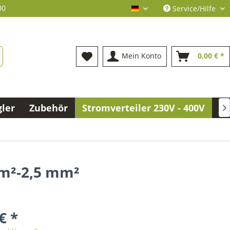
00
Service/Hilfe
deutsch
Mein Konto
0,00 € *
gler
Zubehör
Stromverteiler 230V - 400V
Jo

mm²-2,5 mm²
€ *