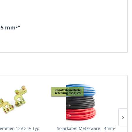
2,5 mm²"
umsatzsteuerfreie
Lieferung möglich
u
L
klemmen 12V 24V Typ
Solarkabel Meterware - 4mm²