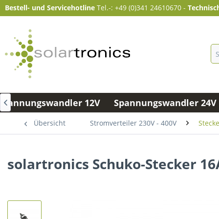
Bestell- und Servicehotline
Tel.-: +49 (0)341 24610670
-
Technisc
Spannungswandler 12V
Spannungswandler 24V 

Übersicht
Stromverteiler 230V - 400V
Steck
solartronics Schuko-Stecker 1