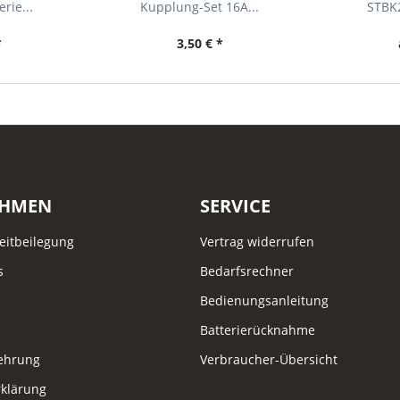
rie...
Kupplung-Set 16A...
STBK2
*
3,50 € *
EHMEN
SERVICE
reitbeilegung
Vertrag widerrufen
s
Bedarfsrechner
Bedienungsanleitung
Batterierücknahme
lehrung
Verbraucher-Übersicht
klärung