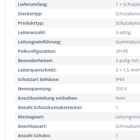
Lieferumfang:
1 × Schutzk
Steckertyp:
Schutzkont
Produkttyp:
Schutzkont
Leiteranzahl:
3-adrig
Leitungseinführung:
Gummidurc
Polkonfiguration:
2P+PE
Besonderheiten:
2-polig mi
Leiterquerschnitt:
3 × 1,5 mm²
Schutzart Gehäuse:
IP44
Nennspannung:
250 V
Anschlussleitung enthalten:
Nein
Anzahl Schutzkontaktstecker:
1
Montageart:
Leitungsmo
Anschlussart:
Schraubans
Anzahl Schuko:
1