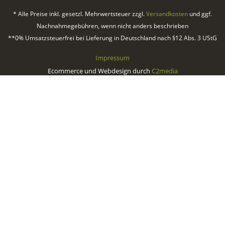
* Alle Preise inkl. gesetzl. Mehrwertsteuer zzgl.
Versandkosten
und ggf.
Nachnahmegebühren, wenn nicht anders beschrieben
**0% Umsatzsteuerfrei bei Lieferung in Deutschland nach §12 Abs. 3 UStG
Impressum
Ecommerce und Webdesign durch
C2media