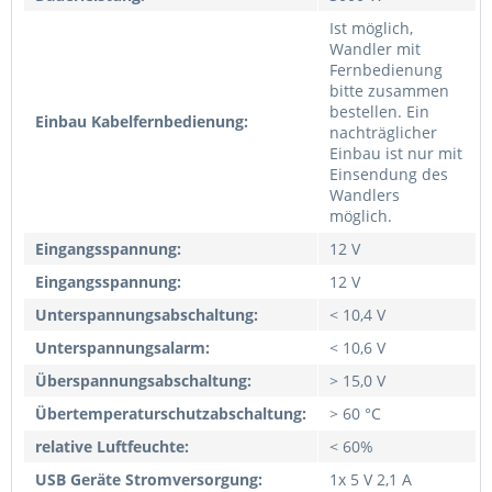
Ist möglich,
Wandler mit
Fernbedienung
bitte zusammen
bestellen. Ein
Einbau Kabelfernbedienung:
nachträglicher
Einbau ist nur mit
Einsendung des
Wandlers
möglich.
Eingangsspannung:
12 V
Eingangsspannung:
12 V
Unterspannungsabschaltung:
< 10,4 V
Unterspannungsalarm:
< 10,6 V
Überspannungsabschaltung:
> 15,0 V
Übertemperaturschutzabschaltung:
> 60 °C
relative Luftfeuchte:
< 60%
USB Geräte Stromversorgung:
1x 5 V 2,1 A