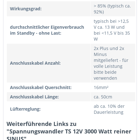
> 85% (typisch ca.
Wirkungsgrad:
92%)
typisch bei >12,5
durchschnittlicher Eigenverbrauch
V ca. 13 W und
im Standby - ohne Last:
bei <11,5 V bis 35
W
2x Plus und 2x
Minus
mitgeliefert - für
Anschlusskabel Anzahl:
volle Leistung
bitte beide
verwenden
Anschlusskabel Querschnitt:
16mm²
Anschlusskabel Länge:
ca. 50cm
ab ca. 10% der
Lüfterreglung:
Dauerleistung
Weiterführende Links zu
"Spannungswandler TS 12V 3000 Watt reiner
SINUS"