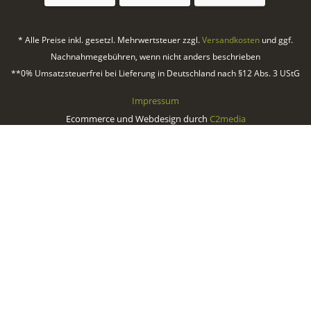
* Alle Preise inkl. gesetzl. Mehrwertsteuer zzgl.
Versandkosten
und ggf.
Nachnahmegebühren, wenn nicht anders beschrieben
**0% Umsatzsteuerfrei bei Lieferung in Deutschland nach §12 Abs. 3 UStG
Impressum
Ecommerce und Webdesign durch
C2media