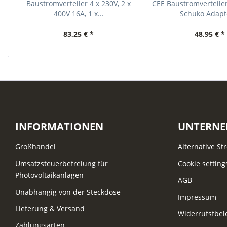
Baustromverteiler 4 x 230V, 2 x
CEE Baustromverteile
400V 16A, 1 x...
Schuko Adapte
83,25 € *
48,95 € *
INFORMATIONEN
UNTERN
Großhandel
Alternative St
Umsatzsteuerbefreiung für
Cookie setting
Photovoltaikanlagen
AGB
Unabhängig von der Steckdose
Impressum
Lieferung & Versand
Widerrufsfbe
Zahlungsarten