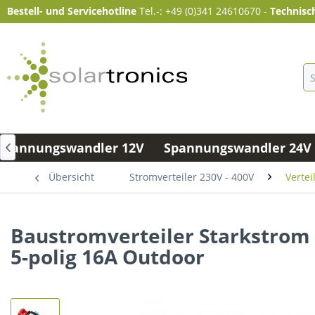
Bestell- und Servicehotline
Tel.-: +49 (0)341 24610670
-
Technisc
Spannungswandler 12V
Spannungswandler 24V 

Übersicht
Stromverteiler 230V - 400V
Vertei
Baustromverteiler Starkstrom S
5-polig 16A Outdoor