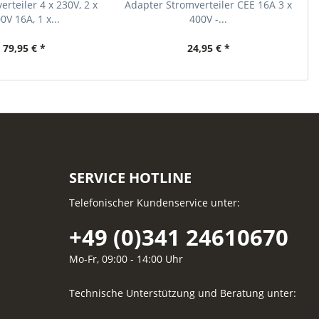
rteiler 4 x 230V, 2 x
Adapter Stromverteiler CEE 16A 3 x
9
0V 16A, 1 x...
400V -...
79,95 € *
24,95 € *
SERVICE HOTLINE
Telefonischer Kundenservice unter:
+49 (0)341 24610670
Mo-Fr, 09:00 - 14:00 Uhr
Technische Unterstützung und Beratung unter: