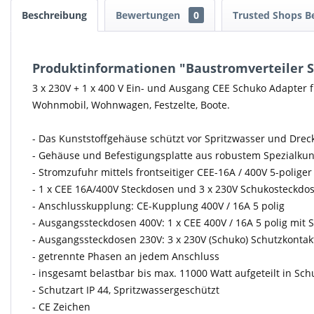
Beschreibung
Bewertungen
0
Trusted Shops 
Produktinformationen "Baustromverteiler St
3 x 230V + 1 x 400 V Ein- und Ausgang CEE Schuko Adapter f
Wohnmobil, Wohnwagen, Festzelte, Boote.
- Das Kunststoffgehäuse schützt vor Spritzwasser und Drec
- Gehäuse und Befestigungsplatte aus robustem Spezialkun
- Stromzufuhr mittels frontseitiger CEE-16A / 400V 5-polige
- 1 x CEE 16A/400V Steckdosen und 3 x 230V Schukosteckdos
- Anschlusskupplung: CE-Kupplung 400V / 16A 5 polig
- Ausgangssteckdosen 400V: 1 x CEE 400V / 16A 5 polig mit 
- Ausgangssteckdosen 230V: 3 x 230V (Schuko) Schutzkontak
- getrennte Phasen an jedem Anschluss
- insgesamt belastbar bis max. 11000 Watt aufgeteilt in Sc
- Schutzart IP 44, Spritzwassergeschützt
- CE Zeichen