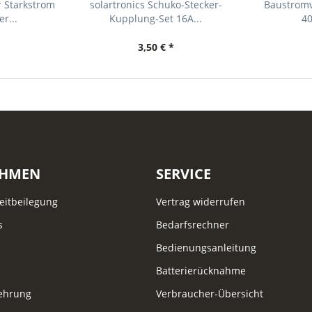
r Starkstrom
solartronics Schuko-Stecker-
Baustromve
r...
Kupplung-Set 16A...
40
3,50 € *
EHMEN
SERVICE
reitbeilegung
Vertrag widerrufen
s
Bedarfsrechner
Bedienungsanleitung
Batterierücknahme
lehrung
Verbraucher-Übersicht