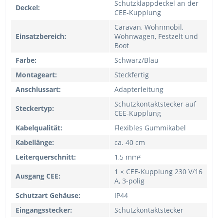
Schutzklappdeckel an der
Deckel:
CEE-Kupplung
Caravan, Wohnmobil,
Einsatzbereich:
Wohnwagen, Festzelt und
Boot
Farbe:
Schwarz/Blau
Montageart:
Steckfertig
Anschlussart:
Adapterleitung
Schutzkontaktstecker auf
Steckertyp:
CEE-Kupplung
Kabelqualität:
Flexibles Gummikabel
Kabellänge:
ca. 40 cm
Leiterquerschnitt:
1,5 mm²
1 × CEE-Kupplung 230 V/16
Ausgang CEE:
A, 3-polig
Schutzart Gehäuse:
IP44
Eingangsstecker:
Schutzkontaktstecker