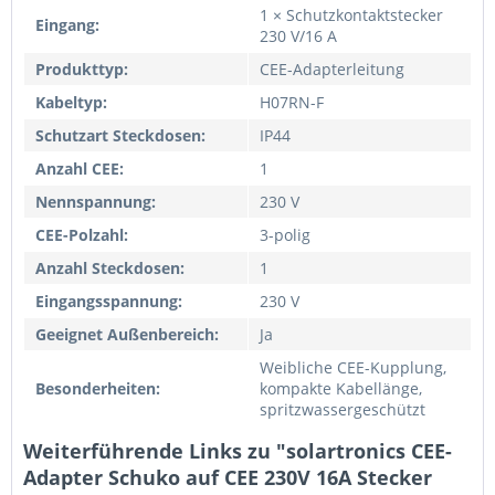
1 × Schutzkontaktstecker
Eingang:
230 V/16 A
Produkttyp:
CEE-Adapterleitung
Kabeltyp:
H07RN-F
Schutzart Steckdosen:
IP44
Anzahl CEE:
1
Nennspannung:
230 V
CEE-Polzahl:
3-polig
Anzahl Steckdosen:
1
Eingangsspannung:
230 V
Geeignet Außenbereich:
Ja
Weibliche CEE-Kupplung,
Besonderheiten:
kompakte Kabellänge,
spritzwassergeschützt
Weiterführende Links zu "solartronics CEE-
Adapter Schuko auf CEE 230V 16A Stecker