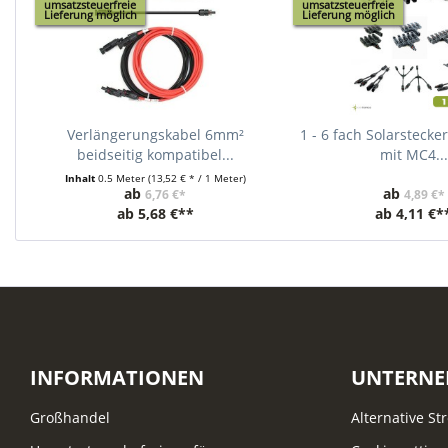
umsatzsteuerfreie
umsatzsteuerfreie
Lieferung möglich
Lieferung möglich
Verlängerungskabel 6mm²
1 - 6 fach Solarstecke
beidseitig kompatibel...
mit MC4...
Inhalt
0.5 Meter
(13,52 € * / 1 Meter)
ab
ab
6,76 €*
4,89 €*
ab
5,68 €**
ab
4,11 €*
INFORMATIONEN
UNTERN
Großhandel
Alternative St