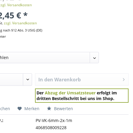
zzgl. Versandkosten
,45 € *
St.
zzgl. Versandkosten
ng nach §12 Abs. 3 UStG (DE)
eter
In den
Warenkorb
Der
Abzug der Umsatzsteuer
erfolgt im
dritten Bestellschritt bei uns im Shop.
ichen
Merken
Bewerten
.:
PV-VK-6mm-2x-1m
4068508009228