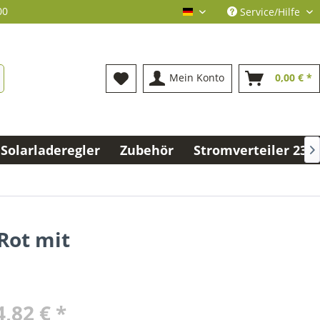
00
Service/Hilfe
deutsch
Mein Konto
0,00 € *
Solarladeregler
Zubehör
Stromverteiler 230V

Rot mit
,82 € *