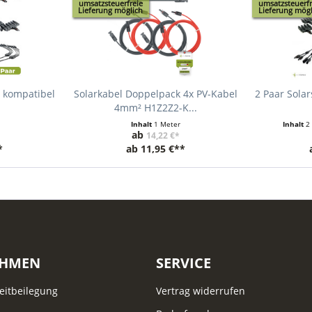
umsatzsteuerfreie
umsatzsteuerfr
Lieferung möglich
Lieferung mögl
r kompatibel
Solarkabel Doppelpack 4x PV-Kabel
2 Paar Sola
4mm² H1Z2Z2-K...
Inhalt
1 Meter
Inhalt
2
ab
14,22 €*
*
ab
11,95 €**
EHMEN
SERVICE
reitbeilegung
Vertrag widerrufen