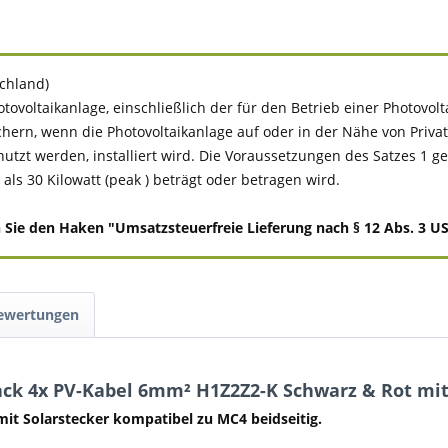
schland)
tovoltaikanlage, einschließlich der für den Betrieb einer Photovo
chern, wenn die Photovoltaikanlage auf oder in der Nähe von Pr
 werden, installiert wird. Die Voraussetzungen des Satzes 1 gelten
ls 30 Kilowatt (peak ) beträgt oder betragen wird.
e den Haken "Umsatzsteuerfreie Lieferung nach § 12 Abs. 3 UStG
Bewertungen
ck 4x PV-Kabel 6mm² H1Z2Z2-K Schwarz & Rot mit
it Solarstecker kompatibel zu MC4 beidseitig.