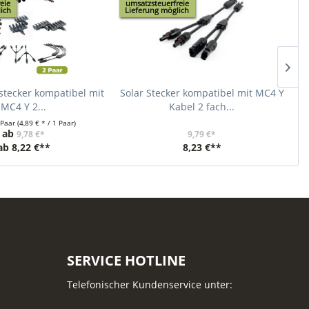
eie
umsatzsteuerfreie
u
ich
Lieferung möglich
L
rstecker kompatibel mit
Solar Stecker kompatibel mit MC4 Y
So
MC4 Y 2...
Kabel 2 fach...
 Paar
(4,89 € * / 1 Paar)
ab
9,78 €*
9,79 €*
ab
8,22 €**
8,23 €**
SERVICE HOTLINE
Telefonischer Kundenservice unter: