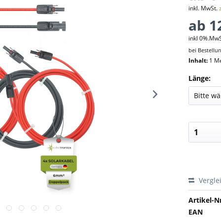
inkl. MwSt.
ab 12
inkl 0%.Mw
bei Bestellu
Inhalt:
1 M
Länge:
Vergle
Artikel-Nr
EAN