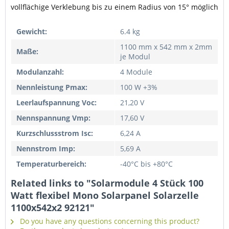
vollflächige Verklebung bis zu einem Radius von 15° möglich
Gewicht:
6.4 kg
1100 mm x 542 mm x 2mm
Maße:
je Modul
Modulanzahl:
4 Module
Nennleistung Pmax:
100 W +3%
Leerlaufspannung Voc:
21,20 V
Nennspannung Vmp:
17,60 V
Kurzschlussstrom Isc:
6,24 A
Nennstrom Imp:
5,69 A
Temperaturbereich:
-40°C bis +80°C
Related links to "Solarmodule 4 Stück 100
Watt flexibel Mono Solarpanel Solarzelle
1100x542x2 92121"
Do you have any questions concerning this product?