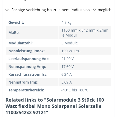
vollflächige Verklebung bis zu einem Radius von 15° möglich
Gewicht:
4.8 kg
1100 mm x 542 mm x 2mm
Maße:
je Modul
Modulanzahl:
3 Module
Nennleistung Pmax:
100 W +3%
Leerlaufspannung Voc:
21,20 V
Nennspannung Vmp:
17,60 V
Kurzschlussstrom Isc:
6,24 A
Nennstrom Imp:
5,69 A
Temperaturbereich:
-40°C bis +80°C
Related links to "Solarmodule 3 Stück 100
Watt flexibel Mono Solarpanel Solarzelle
1100x542x2 92121"