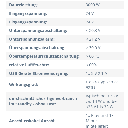
Dauerleistung:
3000 W
Eingangsspannung:
24 V
Eingangsspannung:
24 V
Unterspannungsabschaltung:
< 20,8 V
Unterspannungsalarm:
< 21,2 V
Überspannungsabschaltung:
> 30,0 V
Übertemperaturschutzabschaltung:
> 60 °C
relative Luftfeuchte:
< 60%
USB Geräte Stromversorgung:
1x 5 V 2,1 A
> 85% (typisch ca.
Wirkungsgrad:
92%)
typisch bei >25 V
durchschnittlicher Eigenverbrauch
ca. 13 W und bei
im Standby - ohne Last:
<23 V bis 35 W
1x Plus und 1x
Anschlusskabel Anzahl:
Minus
mitgeliefert