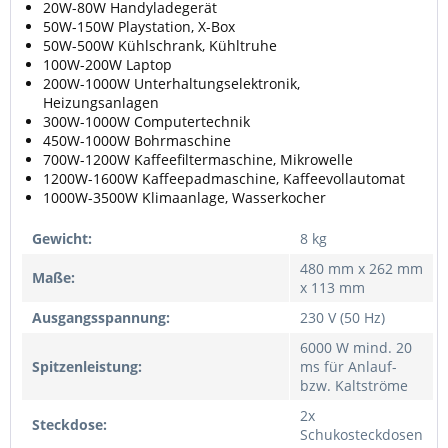
20W-80W Handyladegerät
50W-150W Playstation, X-Box
50W-500W Kühlschrank, Kühltruhe
100W-200W Laptop
200W-1000W Unterhaltungselektronik,
Heizungsanlagen
300W-1000W Computertechnik
450W-1000W Bohrmaschine
700W-1200W Kaffeefiltermaschine, Mikrowelle
1200W-1600W Kaffeepadmaschine, Kaffeevollautomat
1000W-3500W Klimaanlage, Wasserkocher
Gewicht:
8 kg
480 mm x 262 mm
Maße:
x 113 mm
Ausgangsspannung:
230 V (50 Hz)
6000 W mind. 20
Spitzenleistung:
ms für Anlauf-
bzw. Kaltströme
2x
Steckdose:
Schukosteckdosen