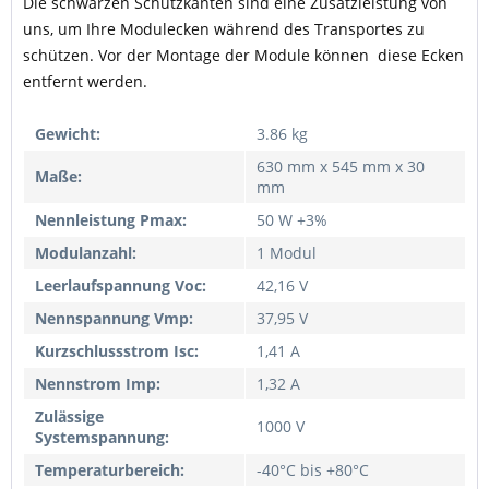
Die schwarzen Schutzkanten sind eine Zusatzleistung von
uns, um Ihre Modulecken während des Transportes zu
schützen. Vor der Montage der Module können diese Ecken
entfernt werden.
Gewicht:
3.86 kg
630 mm x 545 mm x 30
Maße:
mm
Nennleistung Pmax:
50 W +3%
Modulanzahl:
1 Modul
Leerlaufspannung Voc:
42,16 V
Nennspannung Vmp:
37,95 V
Kurzschlussstrom Isc:
1,41 A
Nennstrom Imp:
1,32 A
Zulässige
1000 V
Systemspannung:
Temperaturbereich:
-40°C bis +80°C