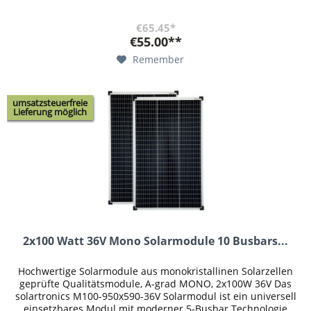
und...
€65.45*
€55.00**
Remember
umsatzsteuerfreie
Lieferung möglich
2x100 Watt 36V Mono Solarmodule 10 Busbars...
Hochwertige Solarmodule aus monokristallinen Solarzellen
geprüfte Qualitätsmodule, A-grad MONO, 2x100W 36V Das
solartronics M100-950x590-36V Solarmodul ist ein universell
einsetzbares Modul mit moderner 5-Busbar Technologie