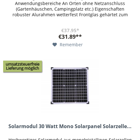
Anwendungsbereiche An Orten ohne Netzanschluss
(Gartenhäuschen, Campingplatz etc.) Eigenschaften
robuster Alurahmen wetterfest Frontglas gehärtet zum
Schutz gegen Hagel, Schnee, Eis...
€37.95*
€31.89**
Remember
umsatzsteuerfreie
Lieferung möglich
Solarmodul 30 Watt Mono Solarpanel Solarzelle...
Hochwertiges Solarmodul aus monokristallinen Solarzellen