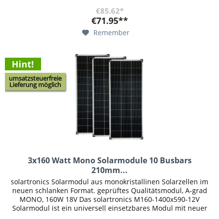
€85.62*
€71.95**
Remember
Hint!
umsatzsteuerfreie
Lieferung möglich
3x160 Watt Mono Solarmodule 10 Busbars
210mm...
solartronics Solarmodul aus monokristallinen Solarzellen im
neuen schlanken Format. geprüftes Qualitätsmodul, A-grad
MONO, 160W 18V Das solartronics M160-1400x590-12V
Solarmodul ist ein universell einsetzbares Modul mit neuer
10-Busbar...