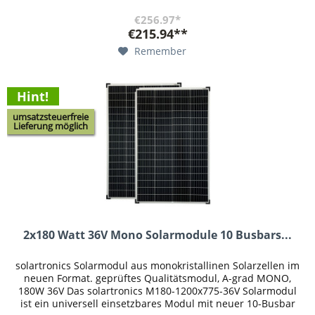
€256.97*
€215.94**
Remember
Hint!
umsatzsteuerfreie
Lieferung möglich
2x180 Watt 36V Mono Solarmodule 10 Busbars...
solartronics Solarmodul aus monokristallinen Solarzellen im
neuen Format. geprüftes Qualitätsmodul, A-grad MONO,
180W 36V Das solartronics M180-1200x775-36V Solarmodul
ist ein universell einsetzbares Modul mit neuer 10-Busbar