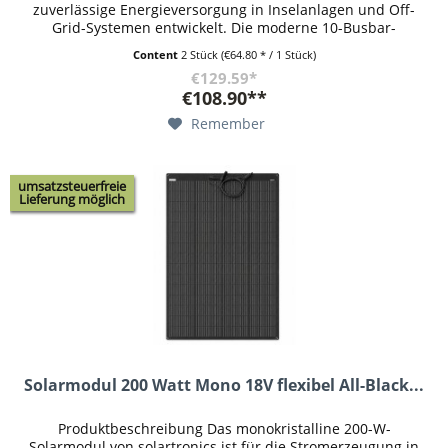
zuverlässige Energieversorgung in Inselanlagen und Off-
Grid-Systemen entwickelt. Die moderne 10-Busbar-
Technologie reduziert...
Content
2 Stück
(€64.80 * / 1 Stück)
€129.59*
€108.90**
Remember
umsatzsteuerfreie
Lieferung möglich
Solarmodul 200 Watt Mono 18V flexibel All-Black...
Produktbeschreibung Das monokristalline 200-W-
Solarmodul von solartronics ist für die Stromerzeugung in