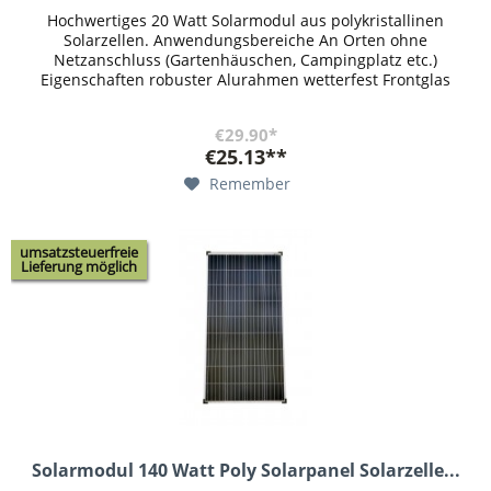
Hochwertiges 20 Watt Solarmodul aus polykristallinen
Solarzellen. Anwendungsbereiche An Orten ohne
Netzanschluss (Gartenhäuschen, Campingplatz etc.)
Eigenschaften robuster Alurahmen wetterfest Frontglas
gehärtet zum Schutz gegen Hagel,...
€29.90*
€25.13**
Remember
umsatzsteuerfreie
Lieferung möglich
Solarmodul 140 Watt Poly Solarpanel Solarzelle...