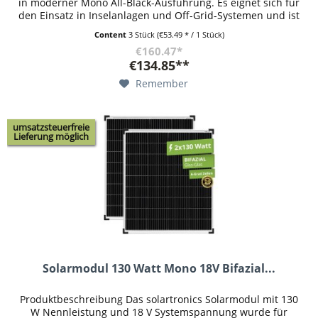
in moderner Mono All-Black-Ausführung. Es eignet sich für
den Einsatz in Inselanlagen und Off-Grid-Systemen und ist
auf...
Content
3 Stück
(€53.49 * / 1 Stück)
€160.47*
€134.85**
Remember
umsatzsteuerfreie
Lieferung möglich
Solarmodul 130 Watt Mono 18V Bifazial...
Produktbeschreibung Das solartronics Solarmodul mit 130
W Nennleistung und 18 V Systemspannung wurde für