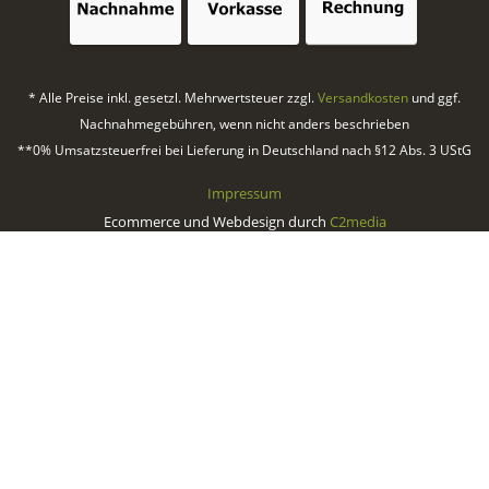
* Alle Preise inkl. gesetzl. Mehrwertsteuer zzgl.
Versandkosten
und ggf.
Nachnahmegebühren, wenn nicht anders beschrieben
**0% Umsatzsteuerfrei bei Lieferung in Deutschland nach §12 Abs. 3 UStG
Impressum
Ecommerce und Webdesign durch
C2media