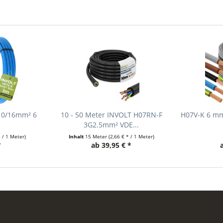
10/16mm² 6
10 - 50 Meter INVOLT H07RN-F
H07V-K 6 mm
3G2.5mm² VDE...
* / 1 Meter)
Inhalt
15 Meter
(2,66 € * / 1 Meter)
*
ab 39,95 € *