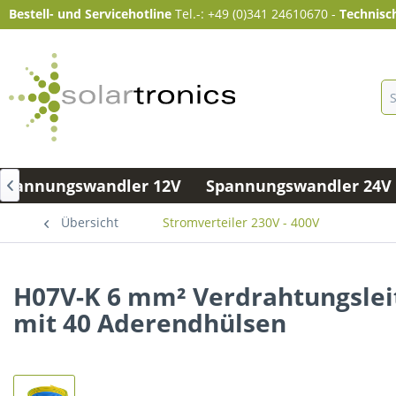
Bestell- und Servicehotline
Tel.-: +49 (0)341 24610670
-
Technisc
Spannungswandler 12V
Spannungswandler 24V 

Übersicht
Stromverteiler 230V - 400V
H07V-K 6 mm² Verdrahtungsleit
mit 40 Aderendhülsen