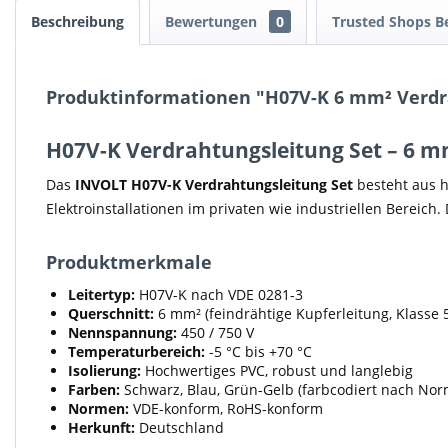
Beschreibung
Bewertungen
0
Trusted Shops 
Produktinformationen "H07V-K 6 mm² Verdra
H07V-K Verdrahtungsleitung Set – 6 
Das
INVOLT H07V-K Verdrahtungsleitung Set
besteht aus h
Elektroinstallationen im privaten wie industriellen Bereich.
Produktmerkmale
Leitertyp:
H07V-K nach VDE 0281-3
Querschnitt:
6 mm² (feindrähtige Kupferleitung, Klasse 
Nennspannung:
450 / 750 V
Temperaturbereich:
-5 °C bis +70 °C
Isolierung:
Hochwertiges PVC, robust und langlebig
Farben:
Schwarz, Blau, Grün-Gelb (farbcodiert nach Nor
Normen:
VDE-konform, RoHS-konform
Herkunft:
Deutschland