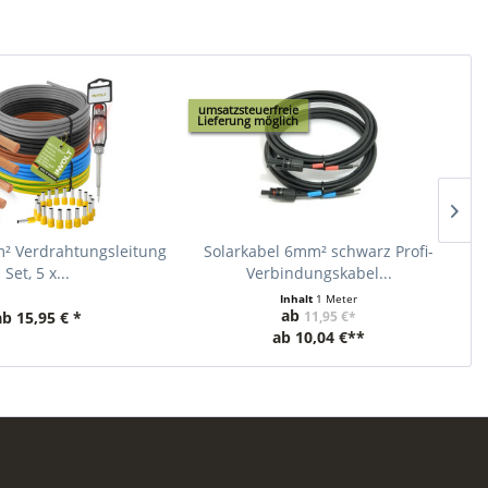
umsatzsteuerfreie
Lieferung möglich
² Verdrahtungsleitung
Solarkabel 6mm² schwarz Profi-
3
Set, 5 x...
Verbindungskabel...
Inhalt
1 Meter
ab
ab 15,95 € *
11,95 €*
ab
10,04 €**