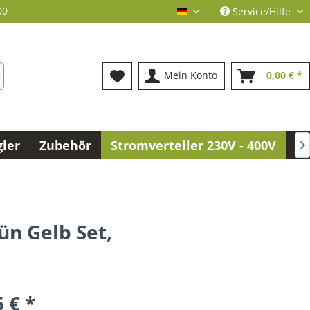
00
Service/Hilfe
deutsch
Mein Konto
0,00 € *
gler
Zubehör
Stromverteiler 230V - 400V
Jo

n Gelb Set,
 € *