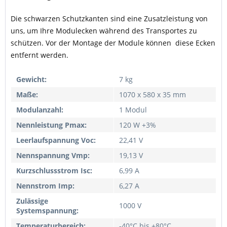
Die schwarzen Schutzkanten sind eine Zusatzleistung von
uns, um Ihre Modulecken während des Transportes zu
schützen. Vor der Montage der Module können diese Ecken
entfernt werden.
Gewicht:
7 kg
Maße:
1070 x 580 x 35 mm
Modulanzahl:
1 Modul
Nennleistung Pmax:
120 W +3%
Leerlaufspannung Voc:
22,41 V
Nennspannung Vmp:
19,13 V
Kurzschlussstrom Isc:
6,99 A
Nennstrom Imp:
6,27 A
Zulässige
1000 V
Systemspannung:
Temperaturbereich:
-40°C bis +80°C