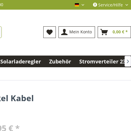
00
Service/Hilfe
deutsch
Mein Konto
0,00 € *
Solarladeregler
Zubehör
Stromverteiler 230V

el Kabel
95 € *