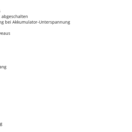
s
 abgeschalten
ung bei Akkumulator-Unterspannung
veaus
ang
ng