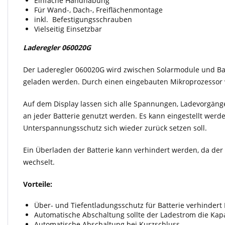
Einfache Handhabung
Für Wand-, Dach-, Freiflächenmontage
inkl. Befestigungsschrauben
Vielseitig Einsetzbar
Laderegler
060020G
Der Laderegler 060020G wird zwischen Solarmodule und Batt
geladen werden. Durch einen eingebauten Mikroprozessor wi
Auf dem Display lassen sich alle Spannungen, Ladevorgänge
an jeder Batterie genutzt werden. Es kann eingestellt we
Unterspannungsschutz sich wieder zurück setzen soll.
Ein Überladen der Batterie kann verhindert werden, da de
wechselt.
Vorteile:
Über- und Tiefentladungsschutz für Batterie verhinder
Automatische Abschaltung sollte der Ladestrom die Kapa
Automatische Abschaltung bei Kurzschluss