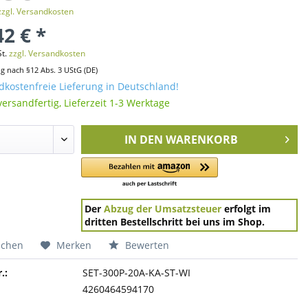
zzgl. Versandkosten
42 € *
St.
zzgl. Versandkosten
ng nach §12 Abs. 3 UStG (DE)
kostenfreie Lieferung in Deutschland!
versandfertig, Lieferzeit 1-3 Werktage
IN DEN
WARENKORB
Der
Abzug der Umsatzsteuer
erfolgt im
dritten Bestellschritt bei uns im Shop.
ichen
Merken
Bewerten
.:
SET-300P-20A-KA-ST-WI
4260464594170