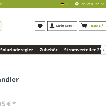
00
Service/Hilfe
deutsch
Mein Konto
0,00 € *
Solarladeregler
Zubehör
Stromverteiler 230V

andler
95 € *