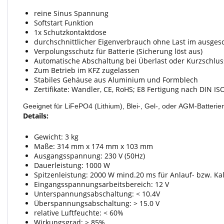
reine Sinus Spannung
Softstart Funktion
1x Schutzkontaktdose
durchschnittlicher Eigenverbrauch ohne Last im ausges
Verpolungsschutz für Batterie (Sicherung löst aus)
Automatische Abschaltung bei Überlast oder Kurzschlus
Zum Betrieb im KFZ zugelassen
Stabiles Gehäuse aus Aluminium und Formblech
Zertifikate: Wandler, CE, RoHS; E8 Fertigung nach DIN I
Geeignet für LiFePO4 (Lithium), Blei-, Gel-, oder AGM-Batterie
Details:
Gewicht: 3 kg
Maße: 314 mm x 174 mm x 103 mm
Ausgangsspannung: 230 V (50Hz)
Dauerleistung: 1000 W
Spitzenleistung: 2000 W mind.20 ms für Anlauf- bzw. Ka
Eingangsspannungsarbeitsbereich: 12 V
Unterspannungsabschaltung: < 10.4V
Überspannungsabschaltung: > 15.0 V
relative Luftfeuchte: < 60%
Wirkungsgrad: > 85%