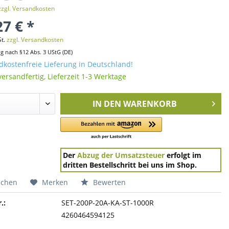
zzgl. Versandkosten
27 € *
St.
zzgl. Versandkosten
ng nach §12 Abs. 3 UStG (DE)
kostenfreie Lieferung in Deutschland!
versandfertig, Lieferzeit 1-3 Werktage
IN DEN
WARENKORB
Der
Abzug der Umsatzsteuer
erfolgt im
dritten Bestellschritt bei uns im Shop.
ichen
Merken
Bewerten
.:
SET-200P-20A-KA-ST-1000R
4260464594125