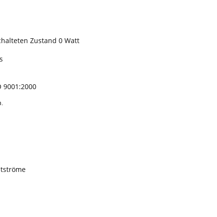
chalteten Zustand 0 Watt
s
SO 9001:2000
n.
ltströme