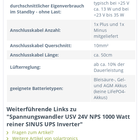
typisch bei >25 V
durchschnittlicher Eigenverbrauch
ca. 13 W und bei
im Standby - ohne Last:
<23 V bis 35 W
1x Plus und 1x
Anschlusskabel Anzahl:
Minus
mitgeliefert
Anschlusskabel Querschnitt:
10mm²
Anschlusskabel Länge:
ca. 50cm
ab ca. 10% der
Lüfterreglung:
Dauerleistung
Bleisäure-, Gel-
und AGM Akkus
geeignete Batterietypen:
(keine LiFePO4-
Akkus)
Weiterführende Links zu
"Spannungswandler USV 24V NPS 1000 Watt
reiner SINUS UPS Inverter"
Fragen zum Artikel?
Weitere Artikel von solartronics