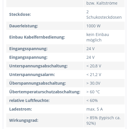
bzw. Kaltströme
2
Steckdose:
Schukosteckdosen
Dauerleistung:
1000 W
kein Einbau
Einbau Kabelfernbedienung:
möglich
Eingangsspannung:
24 V
Eingangsspannung:
24 V
Unterspannungsabschaltung:
< 20,8 V
Unterspannungsalarm:
< 21,2 V
Überspannungsabschaltung:
> 30.0V
Übertemperaturschutzabschaltung:
> 60 °C
relative Luftfeuchte:
< 60%
Ladestrom:
max. 5 A
> 85% (typisch ca.
Wirkungsgrad:
92%)