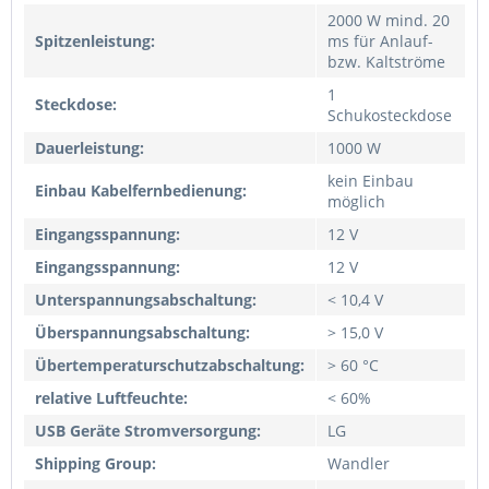
2000 W mind. 20
Spitzenleistung:
ms für Anlauf-
bzw. Kaltströme
1
Steckdose:
Schukosteckdose
Dauerleistung:
1000 W
kein Einbau
Einbau Kabelfernbedienung:
möglich
Eingangsspannung:
12 V
Eingangsspannung:
12 V
Unterspannungsabschaltung:
< 10,4 V
Überspannungsabschaltung:
> 15,0 V
Übertemperaturschutzabschaltung:
> 60 °C
relative Luftfeuchte:
< 60%
USB Geräte Stromversorgung:
LG
Shipping Group:
Wandler