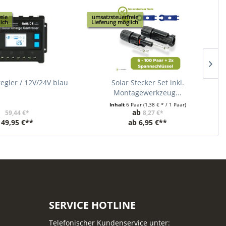
eie
umsatzsteuerfreie
u
ich
Lieferung möglich
L
egler / 12V/24V blau
Solar Stecker Set inkl.
Montagewerkzeug...
Inhalt
6 Paar
(1,38 € * / 1 Paar)
ab
59,44 €*
8,27 €*
49,95 €**
ab
6,95 €**
SERVICE HOTLINE
Telefonischer Kundenservice unter: