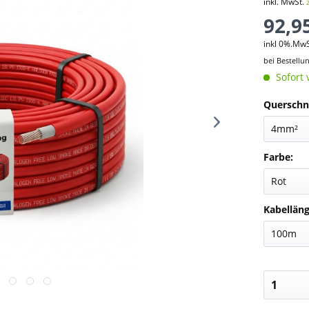
inkl. MwSt.
92,95
inkl 0%.Mw
bei Bestellu
Sofort 
Querschni
Farbe:
Kabelläng