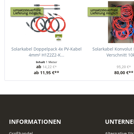
umsatzsteuerfreie
umsatzsteuerfreie
Lieferung möglich
Lieferung möglich
Solarkabel Doppelpack 4x PV-Kabel
Solarkabel Konvolut
4mm² H1Z2Z2-K...
Verschnitt 10k
Inhalt
1 Meter
ab
14,22 €*
95,20 €*
ab
11,95 €**
80,00 €**
INFORMATIONEN
UNTERN
Großhandel
Alternative St