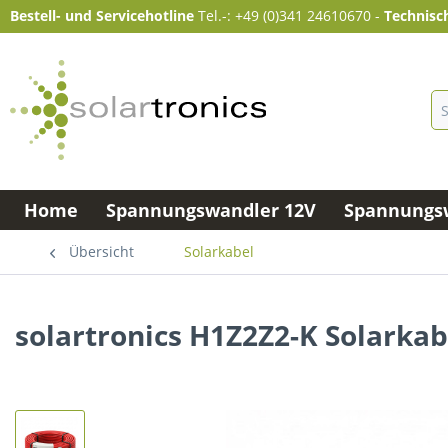
Bestell- und Servicehotline
Tel.-: +49 (0)341 24610670
-
Technisc
Home
Spannungswandler 12V
Spannungsw
Übersicht
Solarkabel
solartronics H1Z2Z2-K Solarka