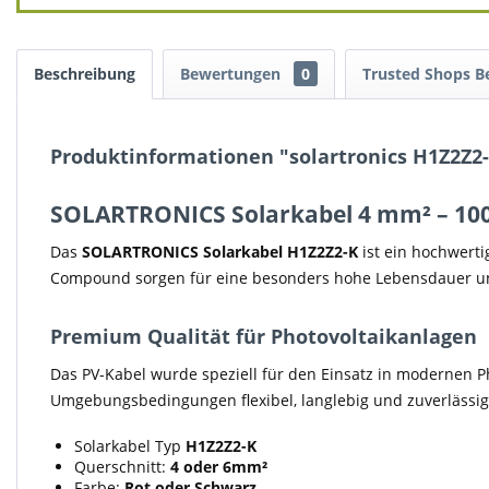
Beschreibung
Bewertungen
0
Trusted Shops 
Produktinformationen "solartronics H1Z2Z2
SOLARTRONICS Solarkabel 4 mm² – 100 
Das
SOLARTRONICS Solarkabel H1Z2Z2-K
ist ein hochwerti
Compound sorgen für eine besonders hohe Lebensdauer und
Premium Qualität für Photovoltaikanlagen
Das PV-Kabel wurde speziell für den Einsatz in modernen P
Umgebungsbedingungen flexibel, langlebig und zuverlässig
Solarkabel Typ
H1Z2Z2-K
Querschnitt:
4 oder 6mm²
Farbe:
Rot oder Schwarz