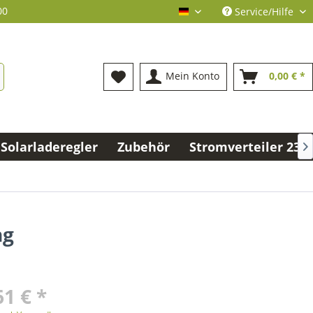
00
Service/Hilfe
deutsch
Mein Konto
0,00 € *
Solarladeregler
Zubehör
Stromverteiler 230V

ng
61 € *