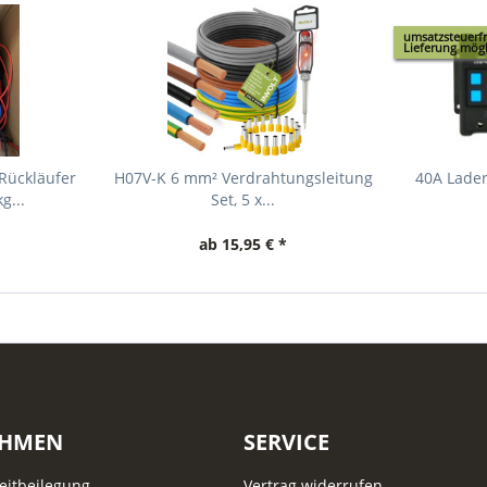
umsatzsteuerfr
Lieferung mögl
 Rückläufer
H07V-K 6 mm² Verdrahtungsleitung
40A Lader
g...
Set, 5 x...
ab 15,95 € *
EHMEN
SERVICE
reitbeilegung
Vertrag widerrufen