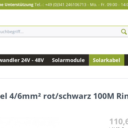
he Unterstützung
Tel.-: +49 (0)341 246106713
-
Mo. - Fr. 09:00 - 14:
andler 24V - 48V
Solarmodule
Solarkabel
bel 4/6mm² rot/schwarz 100M Ri
110,