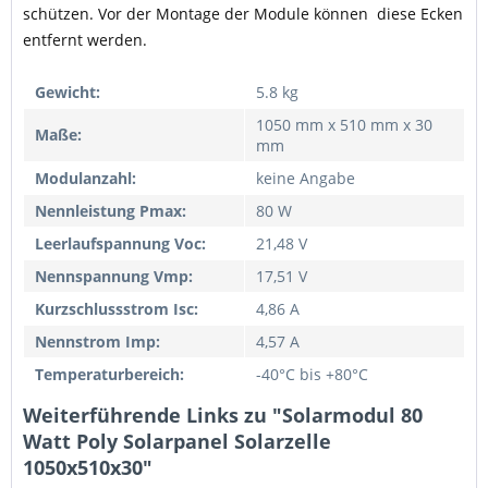
schützen. Vor der Montage der Module können diese Ecken
entfernt werden.
Gewicht:
5.8 kg
1050 mm x 510 mm x 30
Maße:
mm
Modulanzahl:
keine Angabe
Nennleistung Pmax:
80 W
Leerlaufspannung Voc:
21,48 V
Nennspannung Vmp:
17,51 V
Kurzschlussstrom Isc:
4,86 A
Nennstrom Imp:
4,57 A
Temperaturbereich:
-40°C bis +80°C
Weiterführende Links zu "Solarmodul 80
Watt Poly Solarpanel Solarzelle
1050x510x30"